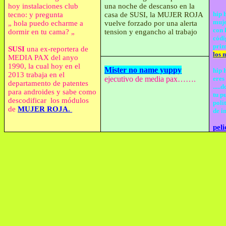
hoy instalaciones club
una noche de descanso en la
hip 
tecno: y pregunta
casa de SUSI, la MUJER ROJA
muje
„ hola puedo echarme a
vuelve forzado por una alerta
con 
dormir en tu cama? „
tension y engancho al trabajo
códi
pri
SUSI
una ex-reportera de
los 
MEDIA PAX del anyo
1990, la cual hoy en el
Mister no name yuppy
hip 
2013 trabaja en el
ejecutivo de media pax…….
eres
departamento de patentes
....
para androides y sabe como
tu p
descodificar los módulos
poli
de
MUJER ROJA.
de i
peli