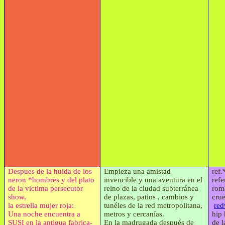
Despues de la huida de los
Empieza una amistad
ref
neron *hombres y del plato
invencible y una aventura en el
refe
de la victima persecutor
reino de la ciudad subterránea
rom
show,
de plazas, patios , cambios y
cru
la estrella mujer roja:
tunéles de la red metropolitana,
re
Una noche encuentra a
metros y cercanías.
hip
SUSI en la antigua fabrica-
En la madrugada después de
de 